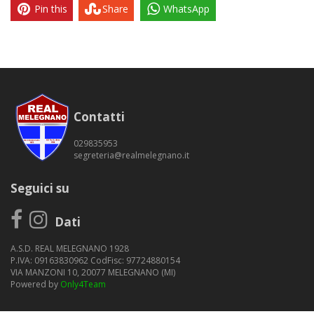
Pin this
Share
WhatsApp
Contatti
029835953
segreteria@realmelegnano.it
Seguici su
Dati
A.S.D. REAL MELEGNANO 1928
P.IVA: 09163830962 CodFisc: 97724880154
VIA MANZONI 10, 20077 MELEGNANO (MI)
Powered by
Only4Team