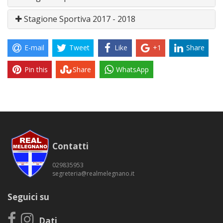
Stagione Sportiva 2017 - 2018
E-mail
Tweet
Like
+1
Share
Pin this
Share
WhatsApp
Contatti
029835953
segreteria@realmelegnano.it
Seguici su
Dati